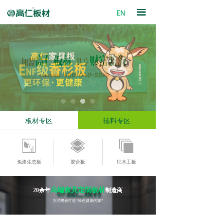
首页
끀
关于我们
产品中心
资讯中心
网点查询
板材专区
招商加盟
辅料专区
联系我们
免漆生态板
胶合板
细木工板
高端家具定制板材
20余年
制造商
为消费者打造“绿色健康的家”