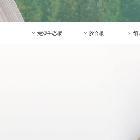
ꀁ
免漆生态板
ꀁ
胶合板
ꀁ
细