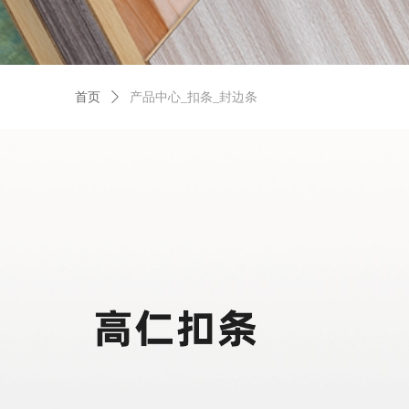
首页
ꄲ
产品中心_扣条_封边条