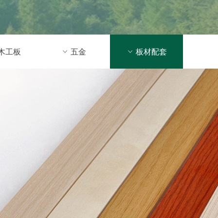
木工板
ꀁ
五金
ꀁ
板材配套