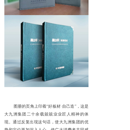
图册的页角上印着“好板材·自己造”，这是
大九洲集团二十余载兢兢业业匠人精神的体
现。通过反复出现这句话，使大九洲集团的优
势和定位更加深入人心，使广大消费者共同感