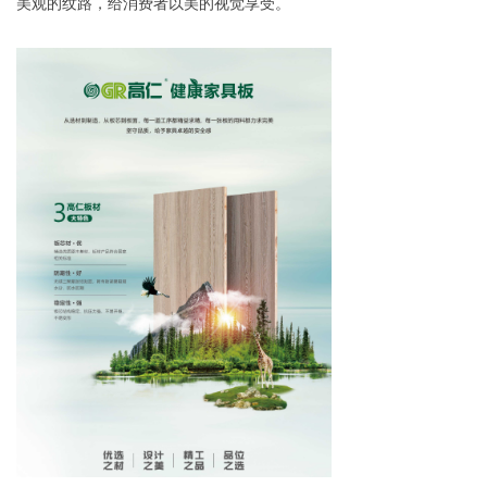
美观的纹路，给消费者以美的视觉享受。