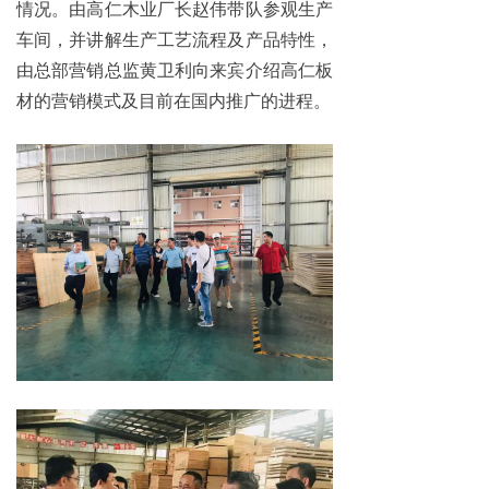
情况。由高仁木业厂长赵伟带队参观生产
车间，并讲解生产工艺流程及产品特性，
由总部营销总监黄卫利向来宾介绍高仁板
材的营销模式及目前在国内推广的进程。